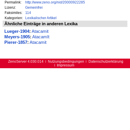
Permalink:
http://www.zeno.org/nid/20000922285
Lizenz:
Gemeinfrei
Faksimiles:
114
Kategorien:
Lexikalischer Artikel
Ähnliche Einträge in anderen Lexika
Lueger-1904
:
Atacamit
Meyers-1905
:
Atacamīt
Pierer-1857
:
Atacamit
ZenoServer 4.030.014
Nutzungsbedingungen
Datenschutzerklärung
Impressum