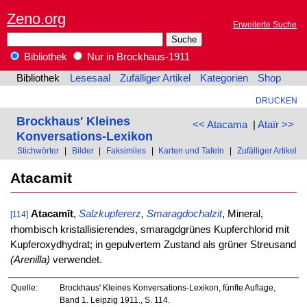
Zeno.org
Erweiterte Suche
Bibliothek
Nur in Brockhaus-1911
Bibliothek
Lesesaal
Zufälliger Artikel
Kategorien
Shop
DRUCKEN
Brockhaus' Kleines
<< Atacama
|
Ataïr >>
Konversations-Lexikon
Stichwörter
|
Bilder
|
Faksimiles
|
Karten und Tafeln
|
Zufälliger Artikel
Atacamit
Atacamīt
,
Salzkupfererz
,
Smaragdochalzit
, Mineral,
[114]
rhombisch kristallisierendes, smaragdgrünes Kupferchlorid mit
Kupferoxydhydrat; in gepulvertem Zustand als grüner Streusand
(Arenilla)
verwendet.
Quelle:
Brockhaus' Kleines Konversations-Lexikon, fünfte Auflage,
Band 1. Leipzig 1911., S. 114.