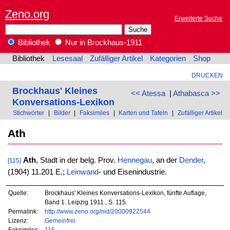
Zeno.org
Erweiterte Suche
Bibliothek
Nur in Brockhaus-1911
Bibliothek
Lesesaal
Zufälliger Artikel
Kategorien
Shop
DRUCKEN
Brockhaus' Kleines
<< Atessa
|
Athabasca >>
Konversations-Lexikon
Stichwörter
|
Bilder
|
Faksimiles
|
Karten und Tafeln
|
Zufälliger Artikel
Ath
Ath
, Stadt in der belg. Prov.
Hennegau
, an der
Dender
,
[115]
(1904) 11.201 E.;
Leinwand
- und Eisenindustrie.
Quelle:
Brockhaus' Kleines Konversations-Lexikon, fünfte Auflage,
Band 1. Leipzig 1911., S. 115.
Permalink:
http://www.zeno.org/nid/20000922544
Lizenz:
Gemeinfrei
Faksimiles:
115