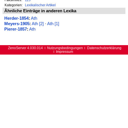
Kategorien:
Lexikalischer Artikel
Ähnliche Einträge in anderen Lexika
Herder-1854
:
Ath
Meyers-1905
:
Ath [2]
·
Ath [1]
Pierer-1857
:
Ath
ZenoServer 4.030.014
Nutzungsbedingungen
Datenschutzerklärung
Impressum