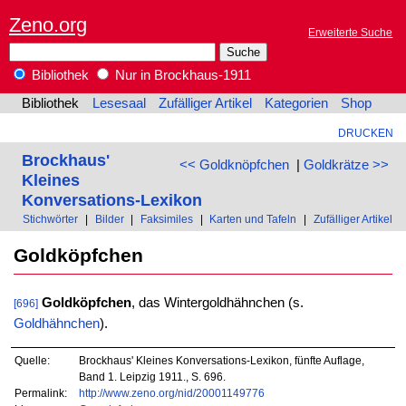
Zeno.org
Erweiterte Suche
Bibliothek
Nur in Brockhaus-1911
Bibliothek
Lesesaal
Zufälliger Artikel
Kategorien
Shop
DRUCKEN
Brockhaus'
<< Goldknöpfchen
|
Goldkrätze >>
Kleines
Konversations-Lexikon
Stichwörter
|
Bilder
|
Faksimiles
|
Karten und Tafeln
|
Zufälliger Artikel
Goldköpfchen
Goldköpfchen
, das Wintergoldhähnchen (s.
[696]
Goldhähnchen
).
Quelle:
Brockhaus' Kleines Konversations-Lexikon, fünfte Auflage,
Band 1. Leipzig 1911., S. 696.
Permalink:
http://www.zeno.org/nid/20001149776