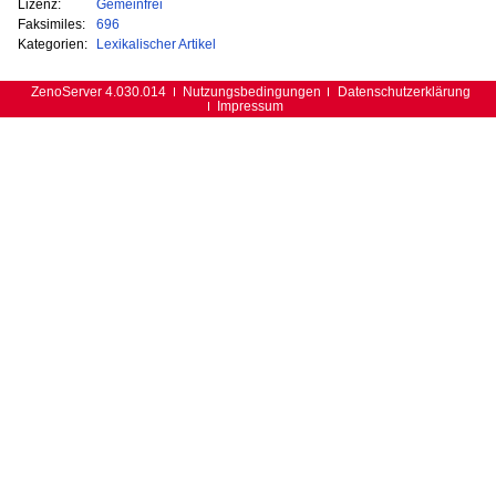
Lizenz:
Gemeinfrei
Faksimiles:
696
Kategorien:
Lexikalischer Artikel
ZenoServer 4.030.014
Nutzungsbedingungen
Datenschutzerklärung
Impressum