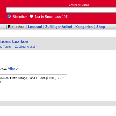
Erweiterte Suche
Bibliothek
Nur in Brockhaus-1911
Bibliothek
Lesesaal
Zufälliger Artikel
Kategorien
Shop
tions-Lexikon
nd Tafeln
|
Zufälliger Artikel
s.v.w.
Atherom
.
xikon, fünfte Auflage, Band 1. Leipzig 1911., S. 731.
11