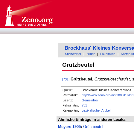
Brockhaus' Kleines Konversa
Stichwörter
|
Bilder
|
Faksimiles
|
Karten u
Grützbeutel
Grützbeutel
,
Grützbreigeschwulst
, 
[731]
Quelle:
Brockhaus' Kleines Konversations-Le
Permalink:
http://www.zeno.org/nid/200011619
Lizenz:
Gemeinfrei
Faksimiles:
731
Kategorien:
Lexikalischer Artikel
Ähnliche Einträge in anderen Lexika
Meyers-1905
:
Grützbeutel