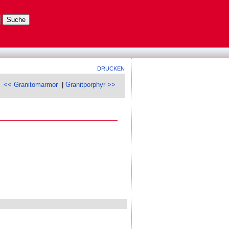
DRUCKEN
<< Granitomarmor
|
Granitporphyr >>