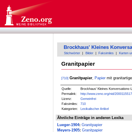
Brockhaus' Kleines Konversa
Stichwörter
|
Bilder
|
Faksimiles
|
Karten u
Granitpapier
Granītpapier
,
Papier
mit granitartig
[710]
Quelle:
Brockhaus' Kleines Konversations-Le
Permalink:
http://www.zeno.org/nid/200011551
Lizenz:
Gemeinfrei
Faksimiles:
710
Kategorien:
Lexikalischer Artikel
Ähnliche Einträge in anderen Lexika
Lueger-1904
:
Granitpapier
Meyers-1905
:
Granitpapier