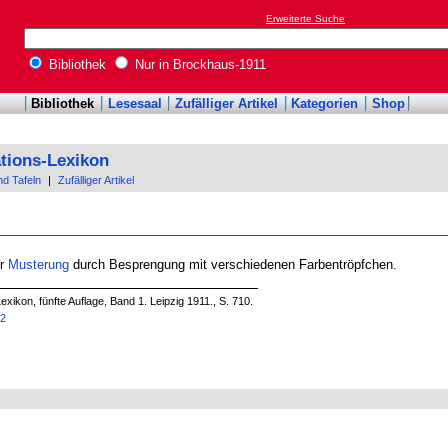
Erweiterte Suche
Bibliothek
Nur in Brockhaus-1911
Bibliothek
Lesesaal
Zufälliger Artikel
Kategorien
Shop
tions-Lexikon
nd Tafeln
|
Zufälliger Artikel
er
Musterung
durch Besprengung mit verschiedenen Farbentröpfchen.
xikon, fünfte Auflage, Band 1. Leipzig 1911., S. 710.
72