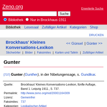
Zeno.org
Erweiterte Suche
Bibliothek
Nur in Brockhaus-1911
Bibliothek
Lesesaal
Zufälliger Artikel
Kategorien
Shop
DRUCKEN
Brockhaus' Kleines
<< Günsel
|
Günter >>
Konversations-Lexikon
Stichwörter
|
Bilder
|
Faksimiles
|
Karten und Tafeln
|
Zufälliger Artikel
Gunter
Gunter
(
Gunther
),
in der Nibelungensage, s.
Gundikar
.
[737]
Quelle:
Brockhaus' Kleines Konversations-Lexikon, fünfte Auflage,
Band 1. Leipzig 1911., S. 737.
Permalink:
http://www.zeno.org/nid/20001164309
Lizenz:
Gemeinfrei
Faksimiles:
737
Kategorien:
Lexikalischer Artikel