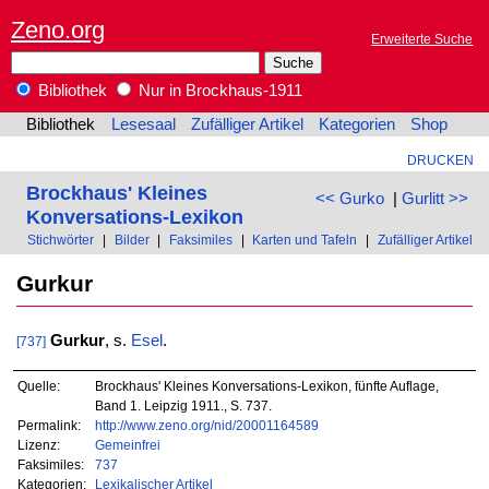
Zeno.org
Erweiterte Suche
Bibliothek
Nur in Brockhaus-1911
Bibliothek
Lesesaal
Zufälliger Artikel
Kategorien
Shop
DRUCKEN
Brockhaus' Kleines
<< Gurko
|
Gurlitt >>
Konversations-Lexikon
Stichwörter
|
Bilder
|
Faksimiles
|
Karten und Tafeln
|
Zufälliger Artikel
Gurkur
Gurkur
, s.
Esel
.
[737]
Quelle:
Brockhaus' Kleines Konversations-Lexikon, fünfte Auflage,
Band 1. Leipzig 1911., S. 737.
Permalink:
http://www.zeno.org/nid/20001164589
Lizenz:
Gemeinfrei
Faksimiles:
737
Kategorien:
Lexikalischer Artikel