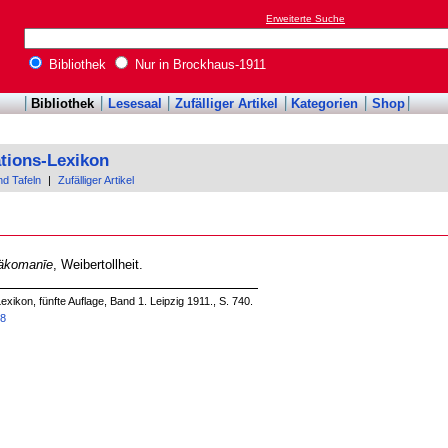
Erweiterte Suche
Bibliothek
Nur in Brockhaus-1911
Bibliothek
Lesesaal
Zufälliger Artikel
Kategorien
Shop
tions-Lexikon
nd Tafeln
|
Zufälliger Artikel
äkomanīe
, Weibertollheit.
xikon, fünfte Auflage, Band 1. Leipzig 1911., S. 740.
28