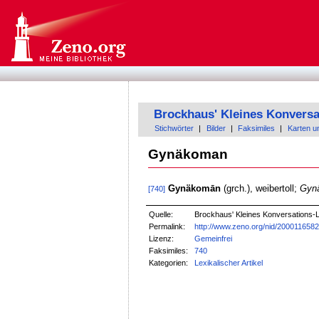
Brockhaus' Kleines Konversa
Stichwörter
|
Bilder
|
Faksimiles
|
Karten u
Gynäkoman
Gynäkomān
(grch.), weibertoll;
Gyn
[740]
Quelle:
Brockhaus' Kleines Konversations-Le
Permalink:
http://www.zeno.org/nid/200011658
Lizenz:
Gemeinfrei
Faksimiles:
740
Kategorien:
Lexikalischer Artikel