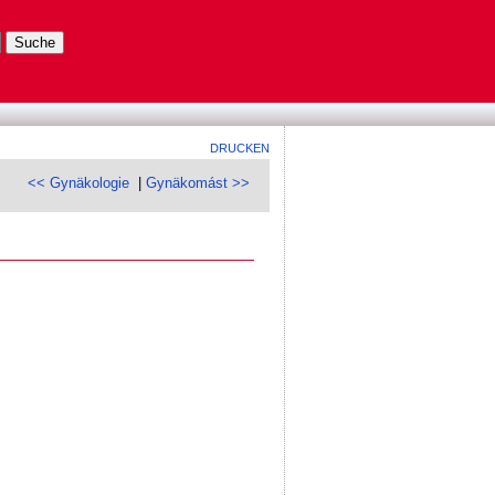
DRUCKEN
<< Gynäkologie
|
Gynäkomást >>