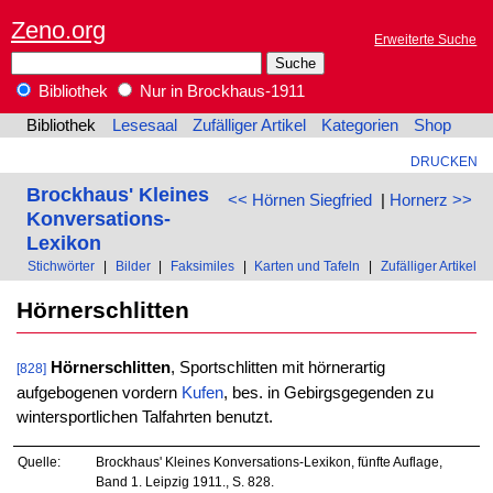
Zeno.org
Erweiterte Suche
Bibliothek
Nur in Brockhaus-1911
Bibliothek
Lesesaal
Zufälliger Artikel
Kategorien
Shop
DRUCKEN
Brockhaus' Kleines
<< Hörnen Siegfried
|
Hornerz >>
Konversations-
Lexikon
Stichwörter
|
Bilder
|
Faksimiles
|
Karten und Tafeln
|
Zufälliger Artikel
Hörnerschlitten
Hörnerschlitten
, Sportschlitten mit hörnerartig
[828]
aufgebogenen vordern
Kufen
, bes. in Gebirgsgegenden zu
wintersportlichen Talfahrten benutzt.
Quelle:
Brockhaus' Kleines Konversations-Lexikon, fünfte Auflage,
Band 1. Leipzig 1911., S. 828.