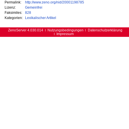
Permalink:
http://www.zeno.org/nid/20001198785
Lizenz:
Gemeinfrei
Faksimiles:
828
Kategorien:
Lexikalischer Artikel
ZenoServer 4.030.014
Nutzungsbedingungen
Datenschutzerklärung
Impressum