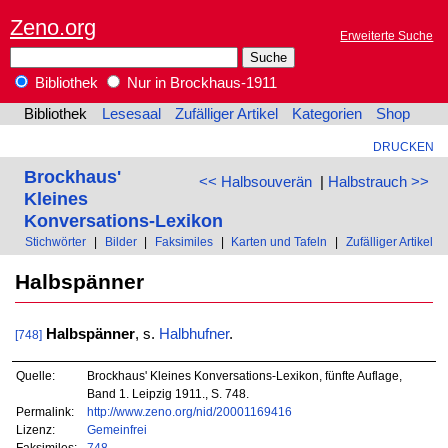
Zeno.org
Erweiterte Suche
Bibliothek
Nur in Brockhaus-1911
Bibliothek
Lesesaal
Zufälliger Artikel
Kategorien
Shop
DRUCKEN
Brockhaus'
<< Halbsouverän
|
Halbstrauch >>
Kleines
Konversations-Lexikon
Stichwörter
|
Bilder
|
Faksimiles
|
Karten und Tafeln
|
Zufälliger Artikel
Halbspänner
Halbspänner
, s.
Halbhufner
.
[748]
Quelle:
Brockhaus' Kleines Konversations-Lexikon, fünfte Auflage,
Band 1. Leipzig 1911., S. 748.
Permalink:
http://www.zeno.org/nid/20001169416
Lizenz:
Gemeinfrei
Faksimiles:
748