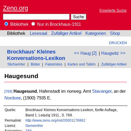
Zeno.org
Erweiterte Suche
Bibliothek
Nur in Brockhaus-1911
Bibliothek
Lesesaal
Zufälliger Artikel
Kategorien
Shop
DRUCKEN
Brockhaus' Kleines
<< Haug [2]
|
Haugwitz >>
Konversations-Lexikon
Stichwörter
|
Bilder
|
Faksimiles
|
Karten und Tafeln
|
Zufälliger Artikel
Haugesund
Haugesund
, Hafenstadt im norweg. Amt
Stavanger
, an der
[769]
Nordsee
, (1900) 7935 E.
Quelle:
Brockhaus' Kleines Konversations-Lexikon, fünfte Auflage,
Band 1. Leipzig 1911., S. 769.
Permalink:
http://www.zeno.org/nid/20001176862
Lizenz:
Gemeinfrei
Faksimiles:
769