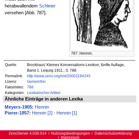
herabwallendem
Schleier
versehen [Abb. 787].
787. Hennin.
Quelle:
Brockhaus' Kleines Konversations-Lexikon, fünfte Auflage,
Band 1. Leipzig 1911., S. 788.
Permalink:
http://www.zeno.org/nid/20001184245
Lizenz:
Gemeinfrei
Faksimiles:
788
Kategorien:
Lexikalischer Artikel
Ähnliche Einträge in anderen Lexika
Meyers-1905
:
Hennin
Pierer-1857
:
Hennin [2]
·
Hennin [1]
ZenoServer 4.030.014
Nutzungsbedingungen
Datenschutzerklärung
Impressum