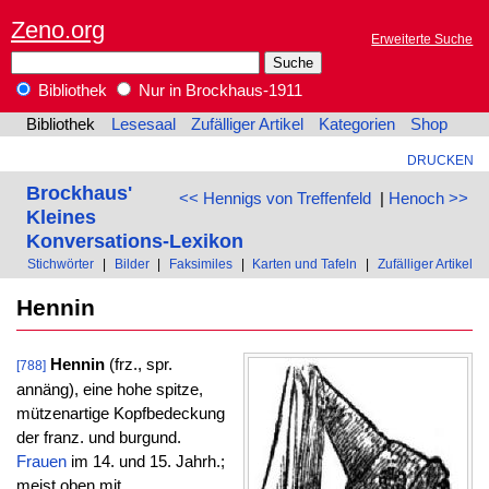
Zeno.org
Erweiterte Suche
Bibliothek
Nur in Brockhaus-1911
Bibliothek
Lesesaal
Zufälliger Artikel
Kategorien
Shop
DRUCKEN
Brockhaus'
<< Hennigs von Treffenfeld
|
Henoch >>
Kleines
Konversations-Lexikon
Stichwörter
|
Bilder
|
Faksimiles
|
Karten und Tafeln
|
Zufälliger Artikel
Hennin
Hennin
(frz., spr.
[788]
annäng), eine hohe spitze,
mützenartige Kopfbedeckung
der franz. und burgund.
Frauen
im 14. und 15. Jahrh.;
meist oben mit