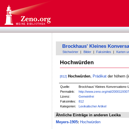
Brockhaus' Kleines Konversa
Stichwörter
|
Bilder
|
Faksimiles
|
Karten u
Hochwürden
Hochwürden
,
Prädikat
der höhern (
[812]
Quelle:
Brockhaus' Kleines Konversations-Le
Permalink:
http://www.zeno.org/nid/200011930
Lizenz:
Gemeinfrei
Faksimiles:
812
Kategorien:
Lexikalischer Artikel
Ähnliche Einträge in anderen Lexika
Meyers-1905
:
Hochwürden