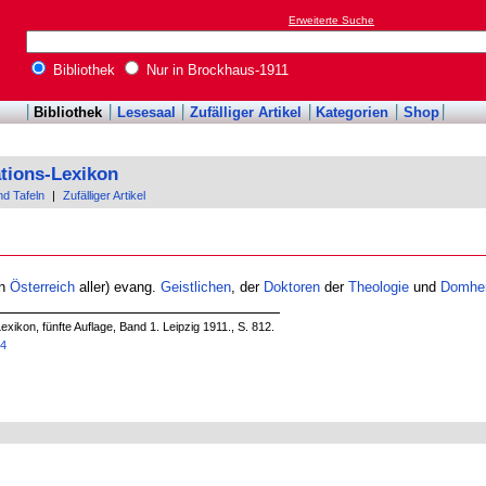
Erweiterte Suche
Bibliothek
Nur in Brockhaus-1911
Bibliothek
Lesesaal
Zufälliger Artikel
Kategorien
Shop
tions-Lexikon
nd Tafeln
|
Zufälliger Artikel
in
Österreich
aller) evang.
Geistlichen
, der
Doktoren
der
Theologie
und
Domher
xikon, fünfte Auflage, Band 1. Leipzig 1911., S. 812.
74