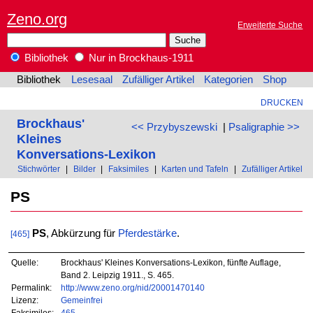
Zeno.org
Erweiterte Suche
Bibliothek
Nur in Brockhaus-1911
Bibliothek
Lesesaal
Zufälliger Artikel
Kategorien
Shop
DRUCKEN
Brockhaus'
<< Przybyszewski
|
Psaligraphie >>
Kleines
Konversations-Lexikon
Stichwörter
|
Bilder
|
Faksimiles
|
Karten und Tafeln
|
Zufälliger Artikel
PS
PS
, Abkürzung für
Pferdestärke
.
[465]
Quelle:
Brockhaus' Kleines Konversations-Lexikon, fünfte Auflage,
Band 2. Leipzig 1911., S. 465.
Permalink:
http://www.zeno.org/nid/20001470140
Lizenz:
Gemeinfrei
Faksimiles:
465