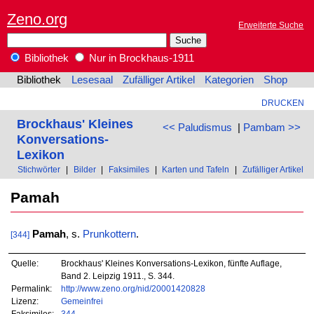
Zeno.org
Erweiterte Suche
Bibliothek
Nur in Brockhaus-1911
Bibliothek
Lesesaal
Zufälliger Artikel
Kategorien
Shop
DRUCKEN
Brockhaus' Kleines
<< Paludismus
|
Pambam >>
Konversations-
Lexikon
Stichwörter
|
Bilder
|
Faksimiles
|
Karten und Tafeln
|
Zufälliger Artikel
Pamah
Pamah
, s.
Prunkottern
.
[344]
Quelle:
Brockhaus' Kleines Konversations-Lexikon, fünfte Auflage,
Band 2. Leipzig 1911., S. 344.
Permalink:
http://www.zeno.org/nid/20001420828
Lizenz:
Gemeinfrei
Faksimiles:
344