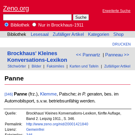
Zeno.org
Erweiterte Suche
Bibliothek
Nur in Brockhaus-1911
Bibliothek
Lesesaal
Zufälliger Artikel
Kategorien
Shop
DRUCKEN
Brockhaus' Kleines
<< Pannartz
|
Panneau >>
Konversations-Lexikon
Stichwörter
|
Bilder
|
Faksimiles
|
Karten und Tafeln
|
Zufälliger Artikel
Panne
Panne
(frz.),
Klemme
, Patsche;
in P. geraten
, bes. im
[346]
Automobilsport, s.v.w. betriebsunfähig werden.
Quelle:
Brockhaus' Kleines Konversations-Lexikon, fünfte Auflage,
Band 2. Leipzig 1911., S. 346.
Permalink:
http://www.zeno.org/nid/20001421840
Lizenz:
Gemeinfrei
Faksimiles:
346