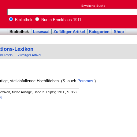
Erweiterte Suche
Bibliothek
Nur in Brockhaus-1911
Bibliothek
Lesesaal
Zufälliger Artikel
Kategorien
Shop
tions-Lexikon
nd Tafeln
|
Zufälliger Artikel
rtige, steilabfallende Hochflächen. (S. auch
Paramos
.)
xikon, fünfte Auflage, Band 2. Leipzig 1911., S. 353.
86