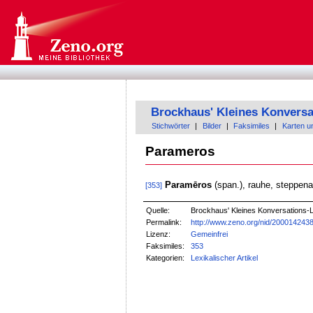
Brockhaus' Kleines Konversa
Stichwörter
|
Bilder
|
Faksimiles
|
Karten u
Parameros
Paramēros
(span.), rauhe, steppena
[353]
Quelle:
Brockhaus' Kleines Konversations-Le
Permalink:
http://www.zeno.org/nid/200014243
Lizenz:
Gemeinfrei
Faksimiles:
353
Kategorien:
Lexikalischer Artikel