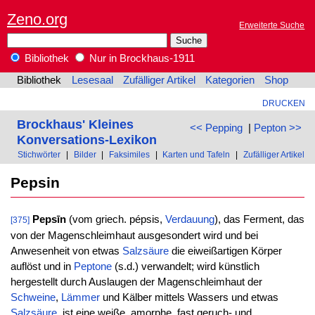
Zeno.org
Erweiterte Suche
Bibliothek
Nur in Brockhaus-1911
Bibliothek
Lesesaal
Zufälliger Artikel
Kategorien
Shop
DRUCKEN
Brockhaus' Kleines
<< Pepping
|
Pepton >>
Konversations-Lexikon
Stichwörter
|
Bilder
|
Faksimiles
|
Karten und Tafeln
|
Zufälliger Artikel
Pepsin
Pepsīn
(vom griech. pépsis,
Verdauung
), das Ferment, das
[375]
von der Magenschleimhaut ausgesondert wird und bei
Anwesenheit von etwas
Salzsäure
die eiweißartigen Körper
auflöst und in
Peptone
(s.d.) verwandelt; wird künstlich
hergestellt durch Auslaugen der Magenschleimhaut der
Schweine
,
Lämmer
und Kälber mittels Wassers und etwas
Salzsäure
, ist eine weiße, amorphe, fast geruch- und