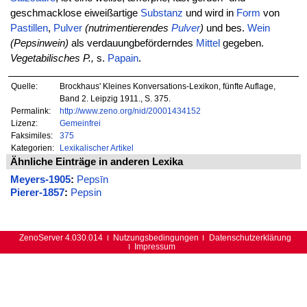
geschmacklose eiweißartige
Substanz
und wird in
Form
von
Pastillen
,
Pulver
(nutrimentierendes
Pulver
)
und bes.
Wein
(Pepsinwein)
als verdauungbeförderndes
Mittel
gegeben.
Vegetabilisches P.,
s.
Papain
.
Quelle:
Brockhaus' Kleines Konversations-Lexikon, fünfte Auflage,
Band 2. Leipzig 1911., S. 375.
Permalink:
http://www.zeno.org/nid/20001434152
Lizenz:
Gemeinfrei
Faksimiles:
375
Kategorien:
Lexikalischer Artikel
Ähnliche Einträge in anderen Lexika
Meyers-1905
:
Pepsīn
Pierer-1857
:
Pepsin
ZenoServer 4.030.014
Nutzungsbedingungen
Datenschutzerklärung
Impressum