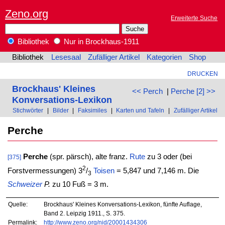
Zeno.org
Erweiterte Suche
Bibliothek
Nur in Brockhaus-1911
Bibliothek
Lesesaal
Zufälliger Artikel
Kategorien
Shop
DRUCKEN
Brockhaus' Kleines
<< Perch
|
Perche [2] >>
Konversations-Lexikon
Stichwörter
|
Bilder
|
Faksimiles
|
Karten und Tafeln
|
Zufälliger Artikel
Perche
Perche
(spr. pärsch), alte franz.
Rute
zu 3 oder (bei
[375]
2
Forstvermessungen) 3
/
Toisen
= 5,847 und 7,146 m. Die
3
Schweizer
P.
zu 10 Fuß = 3 m.
Quelle:
Brockhaus' Kleines Konversations-Lexikon, fünfte Auflage,
Band 2. Leipzig 1911., S. 375.
Permalink:
http://www.zeno.org/nid/20001434306