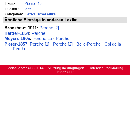
Lizenz:
Gemeinfrei
Faksimiles:
375
Kategorien:
Lexikalischer Artikel
Ähnliche Einträge in anderen Lexika
Brockhaus-1911:
Perche [2]
Herder-1854
:
Perche
Meyers-1905
:
Perche Le
·
Perche
Pierer-1857
:
Perche [1]
·
Perche [2]
·
Belle-Perche
·
Col de la
Perche
ZenoServer 4.030.014
Nutzungsbedingungen
Datenschutzerklärung
Impressum