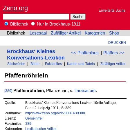
Zeno.org
Erweiterte Suche
Bibliothek
Nur in Brockhaus-1911
Bibliothek
Lesesaal
Zufälliger Artikel
Kategorien
Shop
DRUCKEN
Brockhaus' Kleines
<< Pfaffenlaus
|
Pfäffers >>
Konversations-Lexikon
Stichwörter
|
Bilder
|
Faksimiles
|
Karten und Tafeln
|
Zufälliger Artikel
Pfaffenröhrlein
Pfaffenröhrlein
, Pflanzenart, s.
Taraxacum
.
[389]
Quelle:
Brockhaus' Kleines Konversations-Lexikon, fünfte Auflage,
Band 2. Leipzig 1911., S. 389.
Permalink:
http://www.zeno.org/nid/20001439308
Lizenz:
Gemeinfrei
Faksimiles:
389
Kategorien:
Lexikalischer Artikel