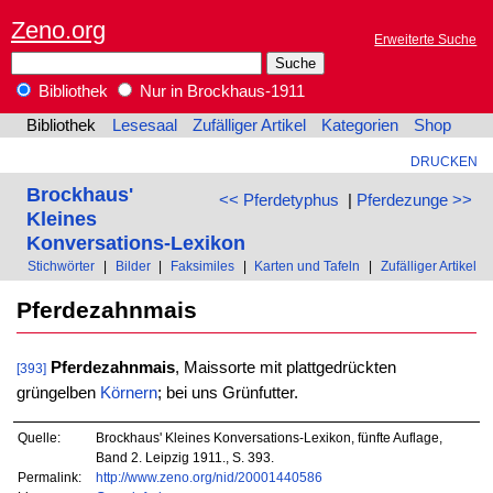
Zeno.org
Erweiterte Suche
Bibliothek
Nur in Brockhaus-1911
Bibliothek
Lesesaal
Zufälliger Artikel
Kategorien
Shop
DRUCKEN
Brockhaus'
<< Pferdetyphus
|
Pferdezunge >>
Kleines
Konversations-Lexikon
Stichwörter
|
Bilder
|
Faksimiles
|
Karten und Tafeln
|
Zufälliger Artikel
Pferdezahnmais
Pferdezahnmais
, Maissorte mit plattgedrückten
[393]
grüngelben
Körnern
; bei uns Grünfutter.
Quelle:
Brockhaus' Kleines Konversations-Lexikon, fünfte Auflage,
Band 2. Leipzig 1911., S. 393.
Permalink:
http://www.zeno.org/nid/20001440586