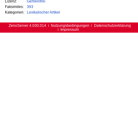
Lizenz:
Gemeinfrei
Faksimiles:
393
Kategorien:
Lexikalischer Artikel
ZenoServer 4.030.014
Nutzungsbedingungen
Datenschutzerklärung
Impressum