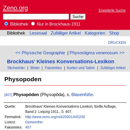
Zeno.org
Erweiterte Suche
Bibliothek
Nur in Brockhaus-1911
Bibliothek
Lesesaal
Zufälliger Artikel
Kategorien
Shop
DRUCKEN
<< Physische Geographie
|
Physostigma venenosum >>
Brockhaus' Kleines Konversations-Lexikon
Stichwörter
|
Bilder
|
Faksimiles
|
Karten und Tafeln
|
Zufälliger Artikel
Physopoden
Physopōden
(Physopŏda), s.
Blasenfüße
.
[407]
Quelle:
Brockhaus' Kleines Konversations-Lexikon, fünfte Auflage,
Band 2. Leipzig 1911., S. 407.
Permalink:
http://www.zeno.org/nid/20001445200
Lizenz:
Gemeinfrei
Faksimiles:
407