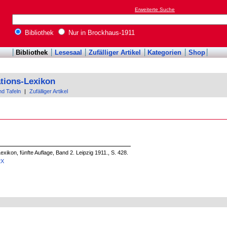
Erweiterte Suche
Bibliothek
Nur in Brockhaus-1911
Bibliothek
Lesesaal
Zufälliger Artikel
Kategorien
Shop
tions-Lexikon
nd Tafeln
|
Zufälliger Artikel
xikon, fünfte Auflage, Band 2. Leipzig 1911., S. 428.
2X