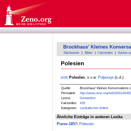
Brockhaus' Kleines Konversa
Stichwörter
|
Bilder
|
Faksimiles
|
Karten u
Polesien
Polesĭen
, s.v.w.
Poljessje
(s.d.).
[428]
Quelle:
Brockhaus' Kleines Konversations-Le
Permalink:
http://www.zeno.org/nid/200014548
Lizenz:
Gemeinfrei
Faksimiles:
428
Kategorien:
Lexikalischer Artikel
Ähnliche Einträge in anderen Lexika
Pierer-1857
:
Polesien