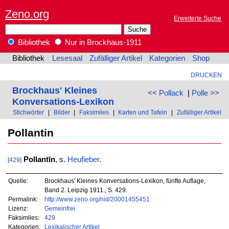
Zeno.org
Erweiterte Suche
Bibliothek
Nur in Brockhaus-1911
Bibliothek
Lesesaal
Zufälliger Artikel
Kategorien
Shop
DRUCKEN
Brockhaus' Kleines
<< Pollack
|
Polle >>
Konversations-Lexikon
Stichwörter
|
Bilder
|
Faksimiles
|
Karten und Tafeln
|
Zufälliger Artikel
Pollantin
Pollantīn
, s.
Heufieber
.
[429]
Quelle:
Brockhaus' Kleines Konversations-Lexikon, fünfte Auflage,
Band 2. Leipzig 1911., S. 429.
Permalink:
http://www.zeno.org/nid/20001455451
Lizenz:
Gemeinfrei
Faksimiles:
429
Kategorien:
Lexikalischer Artikel