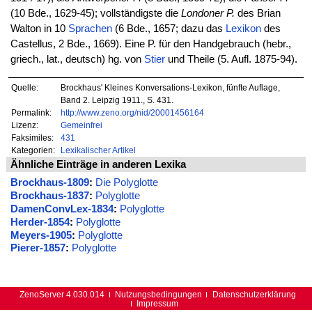
(10 Bde., 1629-45); vollständigste die
Londoner P.
des Brian
Walton in 10
Sprachen
(6 Bde., 1657; dazu das
Lexikon
des
Castellus, 2 Bde., 1669). Eine P. für den Handgebrauch (hebr.,
griech., lat., deutsch) hg. von
Stier
und Theile (5. Aufl. 1875-94).
Quelle:
Brockhaus' Kleines Konversations-Lexikon, fünfte Auflage,
Band 2. Leipzig 1911., S. 431.
Permalink:
http://www.zeno.org/nid/20001456164
Lizenz:
Gemeinfrei
Faksimiles:
431
Kategorien:
Lexikalischer Artikel
Ähnliche Einträge in anderen Lexika
Brockhaus-1809
:
Die Polyglotte
Brockhaus-1837
:
Polyglotte
DamenConvLex-1834
:
Polyglotte
Herder-1854
:
Polyglotte
Meyers-1905
:
Polyglotte
Pierer-1857
:
Polyglotte
ZenoServer 4.030.014
Nutzungsbedingungen
Datenschutzerklärung
Impressum