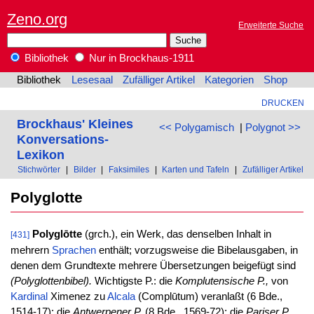
Zeno.org
Erweiterte Suche
Bibliothek
Nur in Brockhaus-1911
Bibliothek
Lesesaal
Zufälliger Artikel
Kategorien
Shop
DRUCKEN
Brockhaus' Kleines
<< Polygamisch
|
Polygnot >>
Konversations-
Lexikon
Stichwörter
|
Bilder
|
Faksimiles
|
Karten und Tafeln
|
Zufälliger Artikel
Polyglotte
Polyglōtte
(grch.), ein Werk, das denselben Inhalt in
[431]
mehrern
Sprachen
enthält; vorzugsweise die Bibelausgaben, in
denen dem Grundtexte mehrere Übersetzungen beigefügt sind
(Polyglottenbibel).
Wichtigste P.: die
Komplutensische P.,
von
Kardinal
Ximenez zu
Alcala
(Complūtum) veranlaßt (6 Bde.,
1514-17); die
Antwerpener P.
(8 Bde., 1569-72); die
Pariser P.