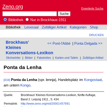
Zeno.org
Erweiterte Suche
Bibliothek
Nur in Brockhaus-1911
Bibliothek
Lesesaal
Zufälliger Artikel
Kategorien
Shop
DRUCKEN
Brockhaus'
<< Pont-l'Abbé
|
Ponta Delgada >>
Kleines
Konversations-Lexikon
Stichwörter
|
Bilder
|
Faksimiles
|
Karten und Tafeln
|
Zufälliger Artikel
Ponta da Lenha
Ponta da Lenha
(spr. lennja), Handelsplatz im
Kongostaat
,
[434]
am untern
Kongo
.
Quelle:
Brockhaus' Kleines Konversations-Lexikon, fünfte Auflage,
Band 2. Leipzig 1911., S. 434.
Permalink:
http://www.zeno.org/nid/20001457691