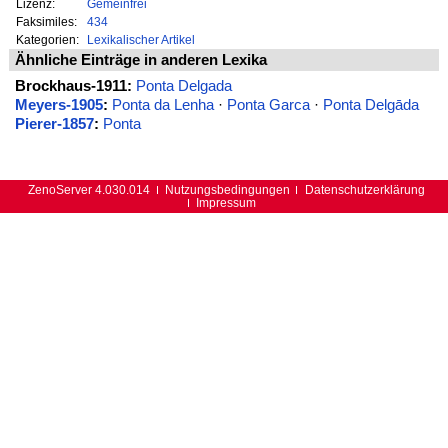
Lizenz:
Gemeinfrei
Faksimiles:
434
Kategorien:
Lexikalischer Artikel
Ähnliche Einträge in anderen Lexika
Brockhaus-1911:
Ponta Delgada
Meyers-1905
:
Ponta da Lenha
·
Ponta Garca
·
Ponta Delgāda
Pierer-1857
:
Ponta
ZenoServer 4.030.014
Nutzungsbedingungen
Datenschutzerklärung
Impressum