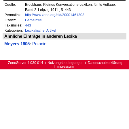
Quelle:
Brockhaus' Kleines Konversations-Lexikon, fünfte Auflage,
Band 2. Leipzig 1911., S. 443.
Permalink:
http://www.zeno.org/nid/20001461303
Lizenz:
Gemeinfrei
Faksimiles:
443
Kategorien:
Lexikalischer Artikel
Ähnliche Einträge in anderen Lexika
Meyers-1905
:
Potanin
ZenoServer 4.030.014
Nutzungsbedingungen
Datenschutzerklärung
Impressum