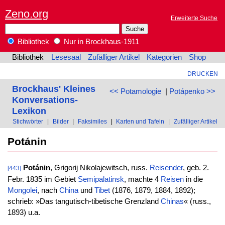
Zeno.org
Erweiterte Suche
Bibliothek
Nur in Brockhaus-1911
Bibliothek
Lesesaal
Zufälliger Artikel
Kategorien
Shop
DRUCKEN
Brockhaus' Kleines
<< Potamologie
|
Potápenko >>
Konversations-
Lexikon
Stichwörter
|
Bilder
|
Faksimiles
|
Karten und Tafeln
|
Zufälliger Artikel
Potánin
Potánin
, Grigorij Nikolajewitsch, russ.
Reisender
, geb. 2.
[443]
Febr. 1835 im Gebiet
Semipalatinsk
, machte 4
Reisen
in die
Mongolei
, nach
China
und
Tibet
(1876, 1879, 1884, 1892);
schrieb: »Das tangutisch-tibetische Grenzland
Chinas
« (russ.,
1893) u.a.