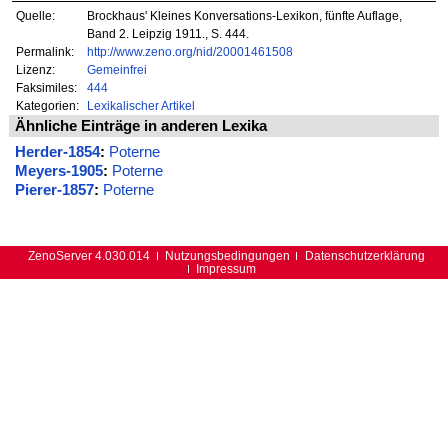
Quelle:
Brockhaus' Kleines Konversations-Lexikon, fünfte Auflage,
Band 2. Leipzig 1911., S. 444.
Permalink:
http://www.zeno.org/nid/20001461508
Lizenz:
Gemeinfrei
Faksimiles:
444
Kategorien:
Lexikalischer Artikel
Ähnliche Einträge in anderen Lexika
Herder-1854
:
Poterne
Meyers-1905
:
Poterne
Pierer-1857
:
Poterne
ZenoServer 4.030.014
Nutzungsbedingungen
Datenschutzerklärung
Impressum