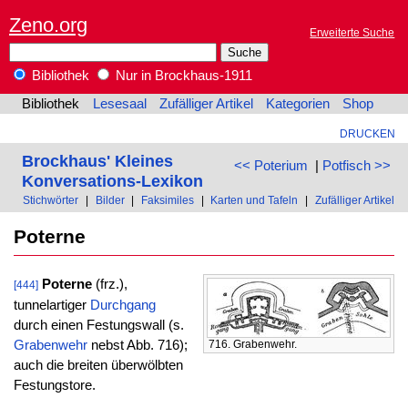
Zeno.org
Erweiterte Suche
Bibliothek
Nur in Brockhaus-1911
Bibliothek
Lesesaal
Zufälliger Artikel
Kategorien
Shop
DRUCKEN
Brockhaus' Kleines
<< Poterium
|
Potfisch >>
Konversations-Lexikon
Stichwörter
|
Bilder
|
Faksimiles
|
Karten und Tafeln
|
Zufälliger Artikel
Poterne
Poterne
(frz.),
[444]
tunnelartiger
Durchgang
durch einen Festungswall (s.
Grabenwehr
nebst Abb. 716);
716. Grabenwehr.
auch die breiten überwölbten
Festungstore.