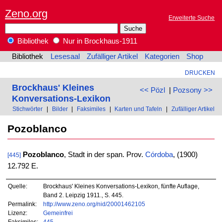
Zeno.org
Erweiterte Suche
Bibliothek
Nur in Brockhaus-1911
Bibliothek
Lesesaal
Zufälliger Artikel
Kategorien
Shop
DRUCKEN
Brockhaus' Kleines
<< Pözl
|
Pozsony >>
Konversations-Lexikon
Stichwörter
|
Bilder
|
Faksimiles
|
Karten und Tafeln
|
Zufälliger Artikel
Pozoblanco
Pozoblanco
, Stadt in der span. Prov.
Córdoba
, (1900)
[445]
12.792 E.
Quelle:
Brockhaus' Kleines Konversations-Lexikon, fünfte Auflage,
Band 2. Leipzig 1911., S. 445.
Permalink:
http://www.zeno.org/nid/20001462105
Lizenz:
Gemeinfrei
Faksimiles:
445