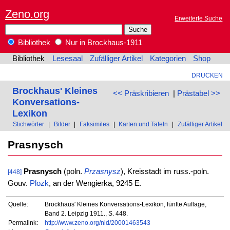
Zeno.org
Erweiterte Suche
Bibliothek
Nur in Brockhaus-1911
Bibliothek
Lesesaal
Zufälliger Artikel
Kategorien
Shop
DRUCKEN
Brockhaus' Kleines
<< Präskribieren
|
Prästabel >>
Konversations-
Lexikon
Stichwörter
|
Bilder
|
Faksimiles
|
Karten und Tafeln
|
Zufälliger Artikel
Prasnysch
Prasnysch
(poln.
Przasnysz
), Kreisstadt im russ.-poln.
[448]
Gouv.
Plozk
, an der Wengierka, 9245 E.
Quelle:
Brockhaus' Kleines Konversations-Lexikon, fünfte Auflage,
Band 2. Leipzig 1911., S. 448.
Permalink:
http://www.zeno.org/nid/20001463543