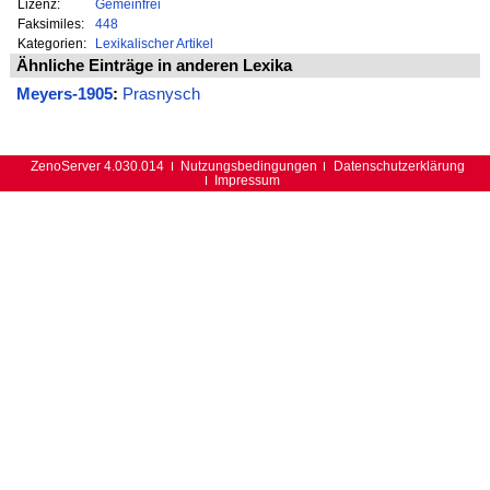
Lizenz:
Gemeinfrei
Faksimiles:
448
Kategorien:
Lexikalischer Artikel
Ähnliche Einträge in anderen Lexika
Meyers-1905
:
Prasnysch
ZenoServer 4.030.014
Nutzungsbedingungen
Datenschutzerklärung
Impressum