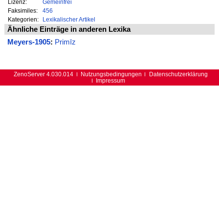
Lizenz:
Gemeinfrei
Faksimiles:
456
Kategorien:
Lexikalischer Artikel
Ähnliche Einträge in anderen Lexika
Meyers-1905
:
Primīz
ZenoServer 4.030.014
Nutzungsbedingungen
Datenschutzerklärung
Impressum