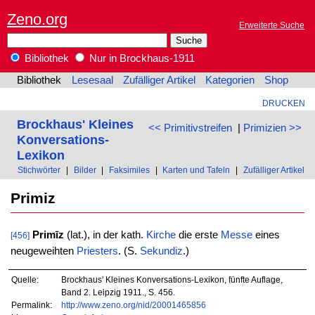
Zeno.org
Erweiterte Suche
Bibliothek
Nur in Brockhaus-1911
Bibliothek
Lesesaal
Zufälliger Artikel
Kategorien
Shop
DRUCKEN
Brockhaus' Kleines
<< Primitivstreifen
|
Primizien >>
Konversations-
Lexikon
Stichwörter
|
Bilder
|
Faksimiles
|
Karten und Tafeln
|
Zufälliger Artikel
Primiz
Primīz
(lat.), in der kath.
Kirche
die erste
Messe
eines
[456]
neugeweihten
Priesters
. (S.
Sekundiz
.)
Quelle:
Brockhaus' Kleines Konversations-Lexikon, fünfte Auflage,
Band 2. Leipzig 1911., S. 456.
Permalink:
http://www.zeno.org/nid/20001465856