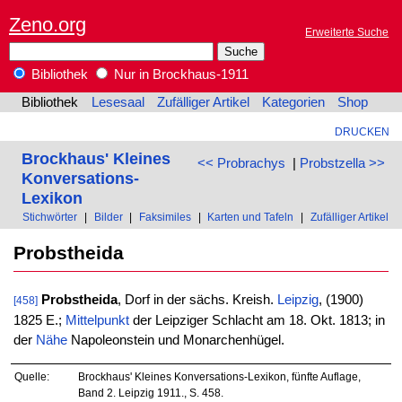
Zeno.org
Erweiterte Suche
Bibliothek
Nur in Brockhaus-1911
Bibliothek
Lesesaal
Zufälliger Artikel
Kategorien
Shop
DRUCKEN
Brockhaus' Kleines
<< Probrachys
|
Probstzella >>
Konversations-
Lexikon
Stichwörter
|
Bilder
|
Faksimiles
|
Karten und Tafeln
|
Zufälliger Artikel
Probstheida
Probstheida
, Dorf in der sächs. Kreish.
Leipzig
, (1900)
[458]
1825 E.;
Mittelpunkt
der Leipziger Schlacht am 18. Okt. 1813; in
der
Nähe
Napoleonstein und Monarchenhügel.
Quelle:
Brockhaus' Kleines Konversations-Lexikon, fünfte Auflage,
Band 2. Leipzig 1911., S. 458.