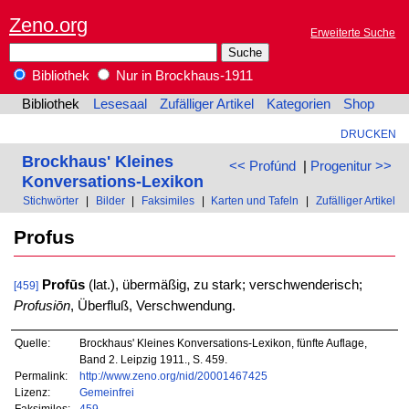
Zeno.org
Erweiterte Suche
Bibliothek
Nur in Brockhaus-1911
Bibliothek
Lesesaal
Zufälliger Artikel
Kategorien
Shop
DRUCKEN
Brockhaus' Kleines
<< Profúnd
|
Progenitur >>
Konversations-Lexikon
Stichwörter
|
Bilder
|
Faksimiles
|
Karten und Tafeln
|
Zufälliger Artikel
Profus
Profūs
(lat.), übermäßig, zu stark; verschwenderisch;
[459]
Profusiōn
, Überfluß, Verschwendung.
Quelle:
Brockhaus' Kleines Konversations-Lexikon, fünfte Auflage,
Band 2. Leipzig 1911., S. 459.
Permalink:
http://www.zeno.org/nid/20001467425
Lizenz:
Gemeinfrei
Faksimiles:
459