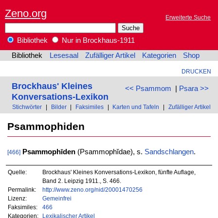
Zeno.org
Erweiterte Suche
Bibliothek
Nur in Brockhaus-1911
Bibliothek
Lesesaal
Zufälliger Artikel
Kategorien
Shop
DRUCKEN
Brockhaus' Kleines
<< Psammom
|
Psara >>
Konversations-Lexikon
Stichwörter
|
Bilder
|
Faksimiles
|
Karten und Tafeln
|
Zufälliger Artikel
Psammophiden
Psammophīden
(Psammophĭdae), s.
Sandschlangen
.
[466]
Quelle:
Brockhaus' Kleines Konversations-Lexikon, fünfte Auflage,
Band 2. Leipzig 1911., S. 466.
Permalink:
http://www.zeno.org/nid/20001470256
Lizenz:
Gemeinfrei
Faksimiles:
466
Kategorien:
Lexikalischer Artikel