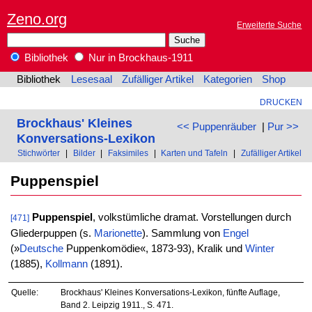
Zeno.org
Erweiterte Suche
Bibliothek
Nur in Brockhaus-1911
Bibliothek
Lesesaal
Zufälliger Artikel
Kategorien
Shop
DRUCKEN
Brockhaus' Kleines
<< Puppenräuber
|
Pur >>
Konversations-Lexikon
Stichwörter
|
Bilder
|
Faksimiles
|
Karten und Tafeln
|
Zufälliger Artikel
Puppenspiel
Puppenspiel
, volkstümliche dramat. Vorstellungen durch
[471]
Gliederpuppen (s.
Marionette
). Sammlung von
Engel
(»
Deutsche
Puppenkomödie«, 1873-93), Kralik und
Winter
(1885),
Kollmann
(1891).
Quelle:
Brockhaus' Kleines Konversations-Lexikon, fünfte Auflage,
Band 2. Leipzig 1911., S. 471.