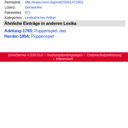
Permalink:
http://www.zeno.org/nid/20001472801
Lizenz:
Gemeinfrei
Faksimiles:
471
Kategorien:
Lexikalischer Artikel
Ähnliche Einträge in anderen Lexika
Adelung-1793
:
Puppenspiel, das
Herder-1854
:
Puppenspiel
ZenoServer 4.030.014
Nutzungsbedingungen
Datenschutzerklärung
Impressum