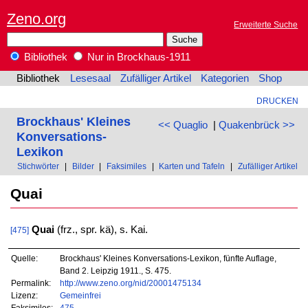
Zeno.org
Erweiterte Suche
Bibliothek
Nur in Brockhaus-1911
Bibliothek
Lesesaal
Zufälliger Artikel
Kategorien
Shop
DRUCKEN
Brockhaus' Kleines
<< Quaglio
|
Quakenbrück >>
Konversations-
Lexikon
Stichwörter
|
Bilder
|
Faksimiles
|
Karten und Tafeln
|
Zufälliger Artikel
Quai
Quai
(frz., spr. kä), s. Kai.
[475]
Quelle:
Brockhaus' Kleines Konversations-Lexikon, fünfte Auflage,
Band 2. Leipzig 1911., S. 475.
Permalink:
http://www.zeno.org/nid/20001475134
Lizenz:
Gemeinfrei
Faksimiles:
475