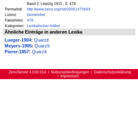
Band 2. Leipzig 1911., S. 478.
Permalink:
http://www.zeno.org/nid/2000147569X
Lizenz:
Gemeinfrei
Faksimiles:
478
Kategorien:
Lexikalischer Artikel
Ähnliche Einträge in anderen Lexika
Lueger-1904
:
Quarzit
Meyers-1905
:
Quarzīt
Pierer-1857
:
Quarzit
ZenoServer 4.030.014
Nutzungsbedingungen
Datenschutzerklärung
Impressum