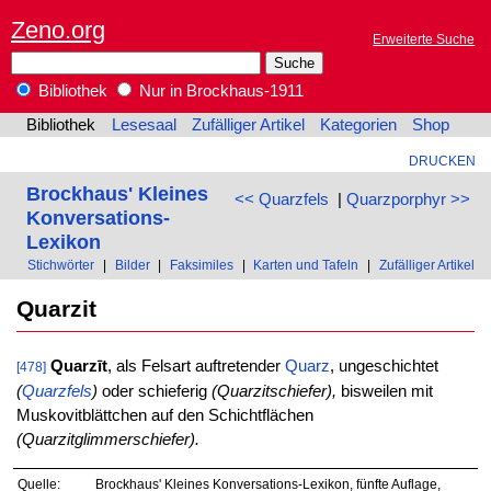
Zeno.org
Erweiterte Suche
Bibliothek
Nur in Brockhaus-1911
Bibliothek
Lesesaal
Zufälliger Artikel
Kategorien
Shop
DRUCKEN
Brockhaus' Kleines
<< Quarzfels
|
Quarzporphyr >>
Konversations-
Lexikon
Stichwörter
|
Bilder
|
Faksimiles
|
Karten und Tafeln
|
Zufälliger Artikel
Quarzit
Quarzīt
, als Felsart auftretender
Quarz
, ungeschichtet
[478]
(
Quarzfels
)
oder schieferig
(Quarzitschiefer),
bisweilen mit
Muskovitblättchen auf den Schichtflächen
(Quarzitglimmerschiefer).
Quelle:
Brockhaus' Kleines Konversations-Lexikon, fünfte Auflage,