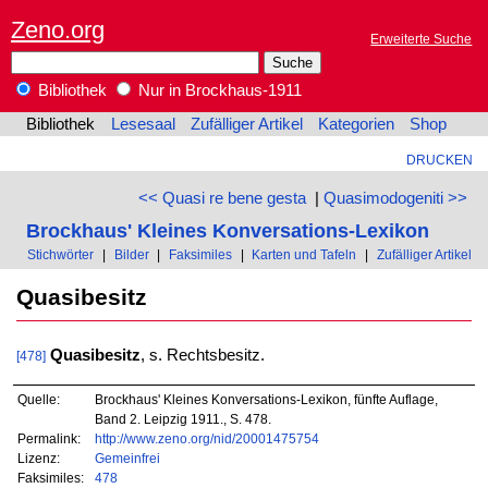
Zeno.org
Erweiterte Suche
Bibliothek
Nur in Brockhaus-1911
Bibliothek
Lesesaal
Zufälliger Artikel
Kategorien
Shop
DRUCKEN
<< Quasi re bene gesta
|
Quasimodogeniti >>
Brockhaus' Kleines Konversations-Lexikon
Stichwörter
|
Bilder
|
Faksimiles
|
Karten und Tafeln
|
Zufälliger Artikel
Quasibesitz
Quasibesitz
, s. Rechtsbesitz.
[478]
Quelle:
Brockhaus' Kleines Konversations-Lexikon, fünfte Auflage,
Band 2. Leipzig 1911., S. 478.
Permalink:
http://www.zeno.org/nid/20001475754
Lizenz:
Gemeinfrei
Faksimiles:
478