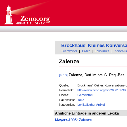
Brockhaus' Kleines Konversa
Stichwörter
|
Bilder
|
Faksimiles
|
Karten u
Zalenze
Zalenze
, Dorf im preuß. Reg.-Bez.
[1013]
Quelle:
Brockhaus' Kleines Konversations-Le
Permalink:
http://www.zeno.org/nid/200016938
Lizenz:
Gemeinfrei
Faksimiles:
1013
Kategorien:
Lexikalischer Artikel
Ähnliche Einträge in anderen Lexika
Meyers-1905
:
Zalenze