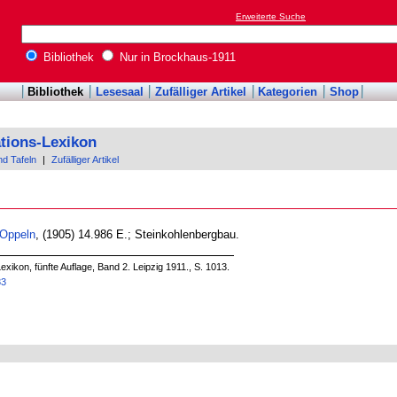
Erweiterte Suche
Bibliothek
Nur in Brockhaus-1911
Bibliothek
Lesesaal
Zufälliger Artikel
Kategorien
Shop
tions-Lexikon
nd Tafeln
|
Zufälliger Artikel
Oppeln
, (1905) 14.986 E.; Steinkohlenbergbau.
xikon, fünfte Auflage, Band 2. Leipzig 1911., S. 1013.
83