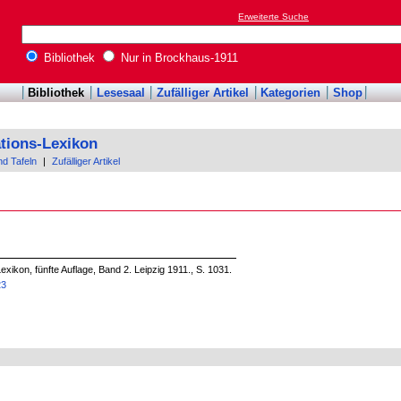
Erweiterte Suche
Bibliothek
Nur in Brockhaus-1911
Bibliothek
Lesesaal
Zufälliger Artikel
Kategorien
Shop
tions-Lexikon
nd Tafeln
|
Zufälliger Artikel
xikon, fünfte Auflage, Band 2. Leipzig 1911., S. 1031.
23