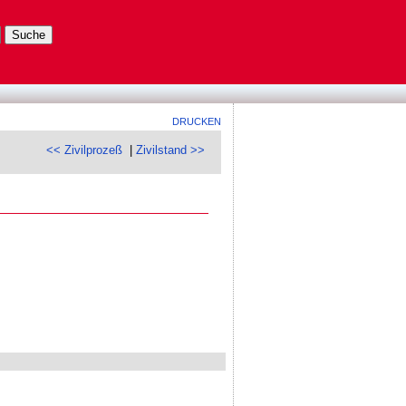
DRUCKEN
<< Zivilprozeß
|
Zivilstand >>