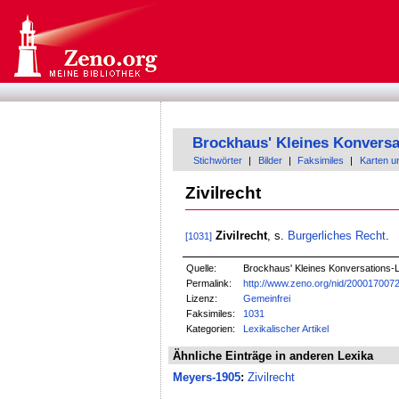
Brockhaus' Kleines Konversa
Stichwörter
|
Bilder
|
Faksimiles
|
Karten u
Zivilrecht
Zivilrecht
, s.
Burgerliches Recht
.
[1031]
Quelle:
Brockhaus' Kleines Konversations-Le
Permalink:
http://www.zeno.org/nid/200017007
Lizenz:
Gemeinfrei
Faksimiles:
1031
Kategorien:
Lexikalischer Artikel
Ähnliche Einträge in anderen Lexika
Meyers-1905
:
Zivilrecht