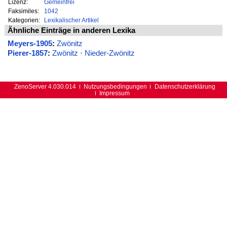
Lizenz:
Gemeinfrei
Faksimiles:
1042
Kategorien:
Lexikalischer Artikel
Ähnliche Einträge in anderen Lexika
Meyers-1905
:
Zwönitz
Pierer-1857
:
Zwönitz
·
Nieder-Zwönitz
ZenoServer 4.030.014
Nutzungsbedingungen
Datenschutzerklärung
Impressum