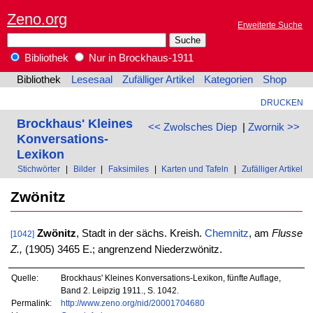
Zeno.org
Erweiterte Suche
Bibliothek
Nur in Brockhaus-1911
Bibliothek
Lesesaal
Zufälliger Artikel
Kategorien
Shop
DRUCKEN
Brockhaus' Kleines
<< Zwolsches Diep
|
Zwornik >>
Konversations-
Lexikon
Stichwörter
|
Bilder
|
Faksimiles
|
Karten und Tafeln
|
Zufälliger Artikel
Zwönitz
Zwönitz
, Stadt in der sächs. Kreish.
Chemnitz
, am
Flusse
[1042]
Z.,
(1905) 3465 E.; angrenzend Niederzwönitz.
Quelle:
Brockhaus' Kleines Konversations-Lexikon, fünfte Auflage,
Band 2. Leipzig 1911., S. 1042.
Permalink:
http://www.zeno.org/nid/20001704680