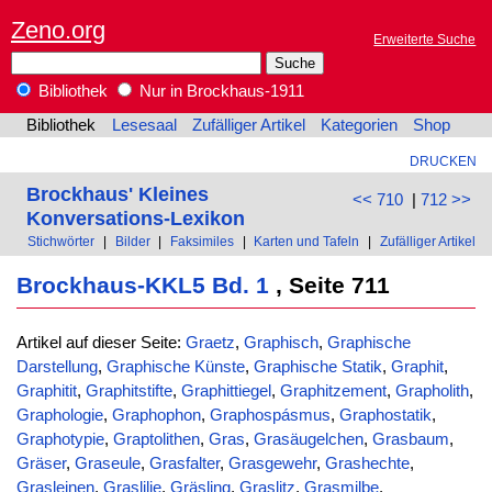
Zeno.org
Erweiterte Suche
Bibliothek
Nur in Brockhaus-1911
Bibliothek
Lesesaal
Zufälliger Artikel
Kategorien
Shop
DRUCKEN
Brockhaus' Kleines
<< 710
|
712 >>
Konversations-Lexikon
Stichwörter
|
Bilder
|
Faksimiles
|
Karten und Tafeln
|
Zufälliger Artikel
Brockhaus-KKL5 Bd. 1
, Seite 711
Artikel auf dieser Seite:
Graetz
,
Graphisch
,
Graphische
Darstellung
,
Graphische Künste
,
Graphische Statik
,
Graphit
,
Graphitit
,
Graphitstifte
,
Graphittiegel
,
Graphitzement
,
Grapholith
,
Graphologie
,
Graphophon
,
Graphospásmus
,
Graphostatik
,
Graphotypie
,
Graptolithen
,
Gras
,
Grasäugelchen
,
Grasbaum
,
Gräser
,
Graseule
,
Grasfalter
,
Grasgewehr
,
Grashechte
,
Grasleinen
,
Graslilie
,
Gräsling
,
Graslitz
,
Grasmilbe
,