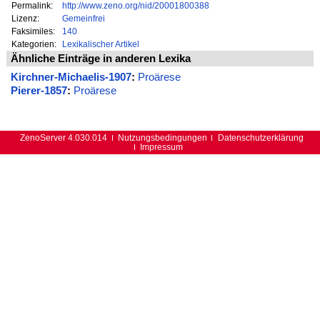
Permalink:
http://www.zeno.org/nid/20001800388
Lizenz:
Gemeinfrei
Faksimiles:
140
Kategorien:
Lexikalischer Artikel
Ähnliche Einträge in anderen Lexika
Kirchner-Michaelis-1907
:
Proärese
Pierer-1857
:
Proärese
ZenoServer 4.030.014
Nutzungsbedingungen
Datenschutzerklärung
Impressum