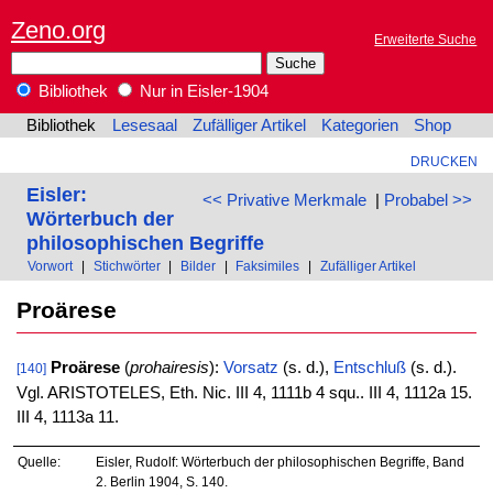
Zeno.org
Erweiterte Suche
Bibliothek
Nur in Eisler-1904
Bibliothek
Lesesaal
Zufälliger Artikel
Kategorien
Shop
DRUCKEN
Eisler:
<< Privative Merkmale
|
Probabel >>
Wörterbuch der
philosophischen Begriffe
Vorwort
|
Stichwörter
|
Bilder
|
Faksimiles
|
Zufälliger Artikel
Proärese
Proärese
(
prohairesis
):
Vorsatz
(s. d.),
Entschluß
(s. d.).
[140]
Vgl. ARISTOTELES, Eth. Nic. III 4, 1111b 4 squ.. III 4, 1112a 15.
III 4, 1113a 11.
Quelle:
Eisler, Rudolf: Wörterbuch der philosophischen Begriffe, Band
2. Berlin 1904, S. 140.