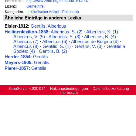
Permalink:
http://www.zeno.org/nid/20001814907
Lizenz:
Gemeinfrei
Kategorien:
Lexikalischer Artikel
·
Philosoph
Ähnliche Einträge in anderen Lexika
Eisler-1912:
Gentilis, Albericus
Heiligenlexikon-1858
:
Albericus, S. (2)
·
Albericus, S. (1)
·
Albericus, V. (5)
·
Albericus, S. (3)
·
Albericus, B. (4)
·
Albericus (7)
·
Albericus (6)
·
Albericus de Burgico (9)
·
Albericus (8)
·
Gentilis, S. (1)
·
Gentilis, V. (3)
·
Gentilis a
Spoleto (4)
·
Gentilis, B. (2)
Herder-1854
:
Gentilis
Meyers-1905
:
Gentīlis
Pierer-1857
:
Gentīlis
ZenoServer 4.030.014
Nutzungsbedingungen
Datenschutzerklärung
Impressum