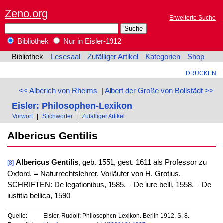
Zeno.org
Erweiterte Suche
Bibliothek
Nur in Eisler-1912
Bibliothek
Lesesaal
Zufälliger Artikel
Kategorien
Shop
DRUCKEN
<< Alberich von Rheims
|
Albert der Große von Bollstädt >>
Eisler: Philosophen-Lexikon
Vorwort
|
Stichwörter
|
Zufälliger Artikel
Albericus Gentilis
Albericus Gentilis
, geb. 1551, gest. 1611 als Professor zu
[8]
Oxford. = Naturrechtslehrer, Vorläufer von H. Grotius.
SCHRIFTEN: De legationibus, 1585. – De iure belli, 1558. – De
iustitia bellica, 1590
Quelle:
Eisler, Rudolf: Philosophen-Lexikon. Berlin 1912, S. 8.