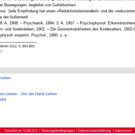
rter Bewegungen, begleitet von Gefühlstönen.
e. Jede Empfindung hat einen »Reduktionsbestandteil« und die »reduziert
ge der Außenwelt.
8. A. 1908. – Psychiatrik, 1894; 3. A. 1907. – Psychophysiol. Erkenntnistheor
- und Seelenleben, 1902. – Die Geisteskrankheiten des Kindesalters, 1902-
physiol.-experim. Psychol., 1900, u. a.
 Berlin 1912, S. 854-855.
71
ziehen
ern ziehen
·
Von der Hand ziehen
odor
ZenoServer 4.030.014
Nutzungsbedingungen
Datenschutzerklärung
Impressum