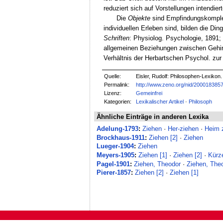
reduziert sich auf Vorstellungen intendie
Die
Objekte
sind Empfindungskomplex
individuellen Erleben sind, bilden die Din
Schriften
: Physiolog. Psychologie, 1891; 
allgemeinen Beziehungen zwischen Gehirn
Verhältnis der Herbartschen Psychol. zur 
Quelle:
Eisler, Rudolf: Philosophen-Lexikon.
Permalink:
http://www.zeno.org/nid/200018385
Lizenz:
Gemeinfrei
Kategorien:
Lexikalischer Artikel
·
Philosoph
Ähnliche Einträge in anderen Lexika
Adelung-1793
:
Ziehen
·
Her-ziehen
·
Heim 
Brockhaus-1911
:
Ziehen [2]
·
Ziehen
Lueger-1904
:
Ziehen
Meyers-1905
:
Ziehen [1]
·
Ziehen [2]
·
Kürz
Pagel-1901
:
Ziehen, Theodor
·
Ziehen, The
Pierer-1857
:
Ziehen [2]
·
Ziehen [1]