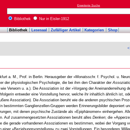
Erweiterte Suche
Bibliothek
Nur in Eisler-1912
Bibliothek
Lesesaal
Zufälliger Artikel
Kategorien
Shop
<
kfurt a. M., Prof. in Berlin. Herausgeber der »Monatsschr. f. Psychol. u. Neur
eter der physiologischen Psychologie, die bei ihm den Charakter der
Assoziati
wie Verworn u. a.). Die Assoziation ist der »Vorgang der Aneinanderreihung d
hfolgerin entweder eine Vorstellung hervor, welche ihr inhaltlich ähnlich ist, od
 äußere Assoziation). Die Assoziation beruht wie die anderen psychischen Proz
 In bestimmten Ganglienzellen-Gruppen werden Erinnerungsbilder deponiert und
derungen, mit denen psychische Zustände als »Epiphänomen« einhergehen. All
n. Auf zusammengesetzten Assoziationen beruht alles
Denken
; die »Apperze
 die gerade vorhandenen Assoziationen es bestimmen, wobei der Vorgang 
en einer »Beziehungsvorstellung« zu zwei Vorstellungen. Ein besonderes Will