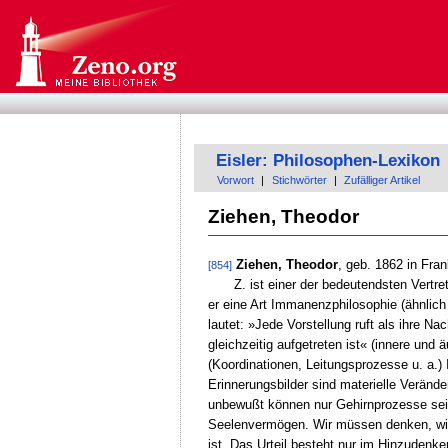
Eisler: Philosophen-Lexikon
Vorwort
|
Stichwörter
|
Zufälliger Artikel
Ziehen, Theodor
Ziehen, Theodor
, geb. 1862 in Fran
[854]
Z. ist einer der bedeutendsten Vertr
er eine Art Immanenzphilosophie (ähnlich 
lautet: »Jede Vorstellung ruft als ihre Nac
gleichzeitig aufgetreten ist« (innere und
(Koordinationen, Leitungsprozesse u. a.)
Erinnerungsbilder sind materielle Verän
unbewußt können nur Gehirnprozesse sei
Seelenvermögen. Wir müssen denken, wie
ist. Das Urteil besteht nur im Hinzudenk