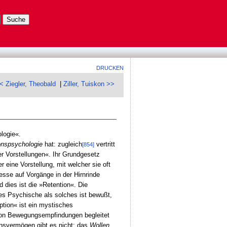
DRUCKEN
< Ziegler, Theobald
|
Ziller, Tuiskon >>
ologie«.
onspsychologie
hat: zugleich
vertritt
[854]
er Vorstellungen«. Ihr Grundgesetz
er eine Vorstellung, mit welcher sie oft
esse auf Vorgänge in der Hirnrinde
 dies ist die »Retention«. Die
es Psychische als solches ist bewußt,
ption« ist ein mystisches
von Bewegungsempfindungen begleitet
ensvermögen gibt es nicht; das
Wollen