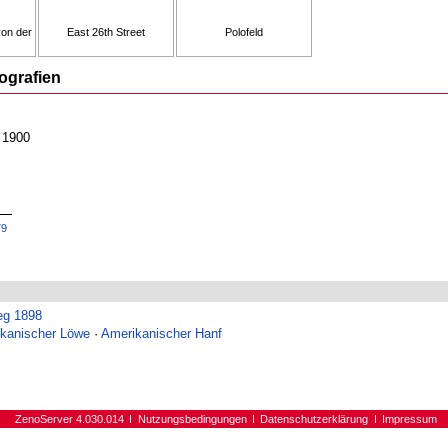
on der
East 26th Street
Polofeld
ografien
 1900
79
eg 1898
kanischer Löwe
·
Amerikanischer Hanf
ZenoServer 4.030.014
Nutzungsbedingungen
Datenschutzerklärung
Impressum