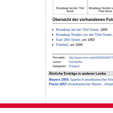
Broadway bei der 73rd
Broadway Norden v
Street
72nd Street
Übersicht der vorhandenen Fot
Broadway bei der 73rd Street
, 1900
Broadway Norden von der 72nd Street
,
East 26th Street
, um 1900
Polofeld
, um 1900
Permalink:
http://www.zeno.org/nid/200018467
Lizenz:
Gemeinfrei
Kategorien:
Fotograf
Ähnliche Einträge in anderen Lexika
Meyers-1905
:
Spanisch-amerikanischer Kri
Pierer-1857
:
Amerikanischer Mastix
·
Ameri