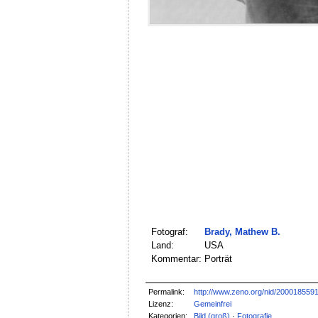
Fotograf:
Brady, Mathew B.
Land:
USA
Kommentar:
Porträt
Permalink:
http://www.zeno.org/nid/200018559
Lizenz:
Gemeinfrei
Kategorien:
Bild (groß)
·
Fotografie