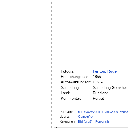
Fotograf:
Fenton, Roger
Entstehungsjahr:
1855
Aufbewahrungsort:
U.S.A.
Sammlung:
Sammlung Gernshei
Land:
Russland
Kommentar:
Porträt
Permalink:
http://www.zeno.org/nid/200018663
Lizenz:
Gemeinfrei
Kategorien:
Bild (groß)
·
Fotografie