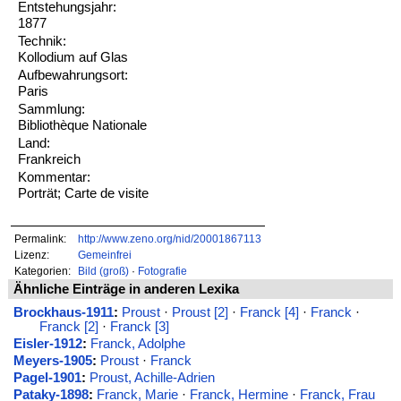
Entstehungsjahr:
1877
Technik:
Kollodium auf Glas
Aufbewahrungsort:
Paris
Sammlung:
Bibliothèque Nationale
Land:
Frankreich
Kommentar:
Porträt; Carte de visite
Permalink:
http://www.zeno.org/nid/20001867113
Lizenz:
Gemeinfrei
Kategorien:
Bild (groß)
·
Fotografie
Ähnliche Einträge in anderen Lexika
Brockhaus-1911
:
Proust
·
Proust [2]
·
Franck [4]
·
Franck
·
Franck [2]
·
Franck [3]
Eisler-1912
:
Franck, Adolphe
Meyers-1905
:
Proust
·
Franck
Pagel-1901
:
Proust, Achille-Adrien
Pataky-1898
:
Franck, Marie
·
Franck, Hermine
·
Franck, Frau