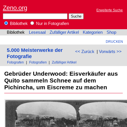
Zeno.org
Erweiterte Suche
Bibliothek
Nur in Fotografien
Bibliothek
Lesesaal
Zufälliger Artikel
Kategorien
Shop
DRUCKEN
5.000 Meisterwerke der
<< Zurück
|
Vorwärts >>
Fotografie
Fotografen
|
Fotografien
|
Zufälliger Artikel
Gebrüder Underwood: Eisverkäufer aus
Quito sammeln Schnee auf dem
Pichincha, um Eiscreme zu machen